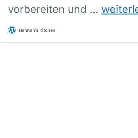
Avo-
vorbereiten und …
weiterl
Breakfast
Hannah's Kitchen