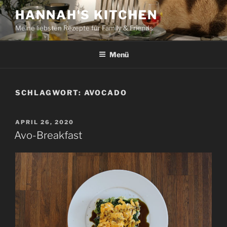
Zum
HANNAH'S KITCHEN
Inhalt
Meine liebsten Rezepte für Family & Friends
springen
Menü
SCHLAGWORT:
AVOCADO
VERÖFFENTLICHT
APRIL 26, 2020
AM
Avo-Breakfast