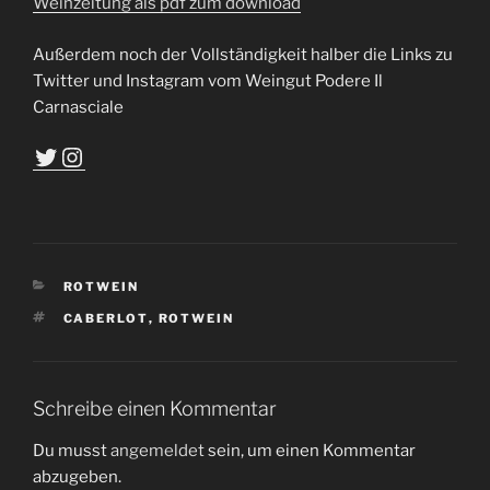
Weinzeitung als pdf zum download
Außerdem noch der Vollständigkeit halber die Links zu
Twitter und Instagram vom Weingut Podere Il
Carnasciale
Twitter
Instagram
KATEGORIEN
ROTWEIN
SCHLAGWÖRTER
CABERLOT
,
ROTWEIN
Schreibe einen Kommentar
Du musst
angemeldet
sein, um einen Kommentar
abzugeben.