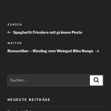
Beitragsnavigation
Vorheriger
ZURÜCK
Beitrag
Spaghetti-Tricolore mit grünem Pesto
Nächster
WEITER
Beitrag
Romantiker – Riesling vom Weingut Bibo Runge
Suchen
Suche
nach:
NEUESTE BEITRÄGE