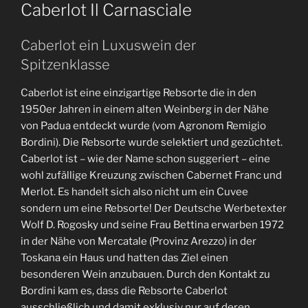
AM
Caberlot Il Carnasciale
Caberlot ein Luxuswein der
Spitzenklasse
Caberlot ist eine einzigartige Rebsorte die in den
1950er Jahren in einem alten Weinberg in der Nähe
von Padua entdeckt wurde (vom Agronom Remigio
Bordini). Die Rebsorte wurde selektiert und gezüchtet.
Caberlot ist – wie der Name schon suggeriert – eine
wohl zufällige Kreuzung zwischen Cabernet Franc und
Merlot. Es handelt sich also nicht um ein Cuvee
sondern um eine Rebsorte! Der Deutsche Werbetexter
Wolf D. Rogosky und seine Frau Bettina erwarben 1972
in der Nähe von Mercatale (Provinz Arezzo) in der
Toskana ein Haus und hatten das Ziel einen
besonderen Wein anzubauen. Durch den Kontakt zu
Bordini kam es, dass die Rebsorte Caberlot
ausschließlich und damit exklusiv nur auf deren