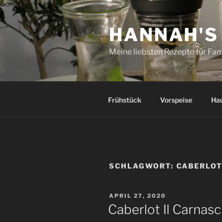
Zum
Inhalt
HANNAH'S
springen
Meine liebsten Rezepte für Fam
Frühstück
Vorspeise
Ha
SCHLAGWORT:
CABERLO
VERÖFFENTLICHT
APRIL 27, 2020
AM
Caberlot Il Carnasc