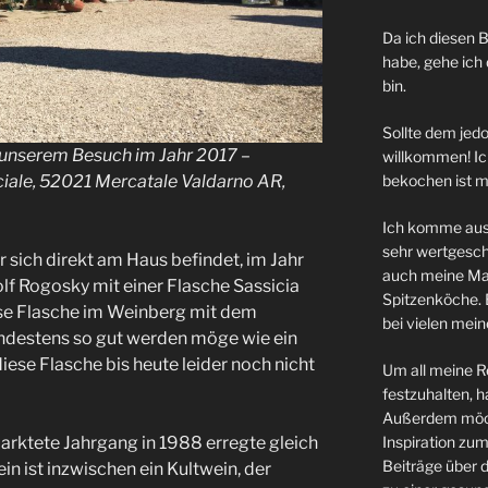
Da ich diesen B
habe, gehe ich 
bin.
Sollte dem jedo
i unserem Besuch im Jahr 2017 –
willkommen! Ic
bekochen ist m
ciale, 52021 Mercatale Valdarno AR,
Ich komme aus e
sehr wertgesch
 sich direkt am Haus befindet, im Jahr
auch meine Ma
f Rogosky mit einer Flasche Sassicia
Spitzenköche.
se Flasche im Weinberg mit dem
bei vielen meine
ndestens so gut werden möge wie ein
iese Flasche bis heute leider noch nicht
Um all meine R
festzuhalten, ha
Außerdem möch
Inspiration zu
marktete Jahrgang in 1988 erregte gleich
Beiträge über d
 ist inzwischen ein Kultwein, der