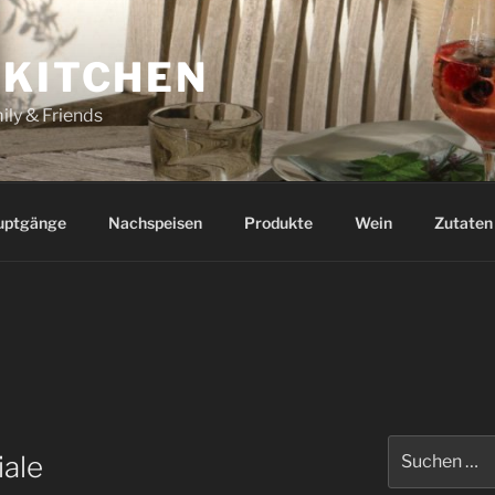
 KITCHEN
ily & Friends
uptgänge
Nachspeisen
Produkte
Wein
Zutaten
T
Suchen
iale
nach: