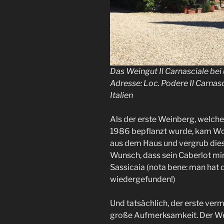
Das Weingut Il Carnasciale be
Adresse: Loc. Podere Il Carnas
Italien
Als der erste Weinberg, welcher
1986 bepflanzt wurde, kam Wol
aus dem Haus und vergrub die
Wunsch, dass sein Caberlot mi
Sassicaia (nota bene: man hat d
wiedergefunden!)
Und tatsächlich, der erste ver
große Aufmerksamkeit. Der Wein