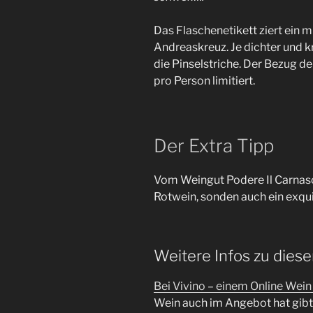
Das Flaschenetikett ziert ein m
Andreaskreuz. Je dichter und kr
die Pinselstriche. Der Bezug d
pro Person limitiert.
Der Extra Tipp
Vom Weingut Podere Il Carnasc
Rotwein, sonden auch ein exqui
Weitere Infos zu dies
Bei Vivino – einem Online Wei
Wein auch im Angebot hat gibt 