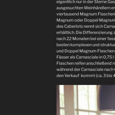
eigentlich nur in der Sterne G
ausgesuchten Weinhändlern erhä
viertausend Magnum Flaschen p
Magnum oder Doppel Magnum Fl
des Caberlots nennt sich Carnas
erhältlich. Die Differenzierun
nach 22 Monaten bei einer fas
besten komplexen und struktu
und Doppel Magnum Flaschen al
Fässer als Carnasciale in 0,75 
Flaschen reifen anschließend n
während der Carnasciale nach 
den Verkauf kommt (ca. 3 bis 