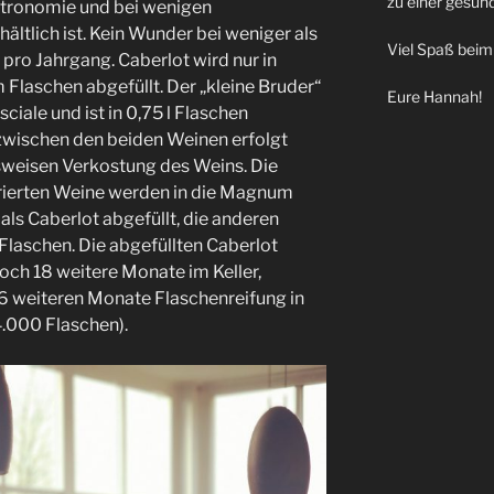
zu einer gesun
astronomie und bei wenigen
ltlich ist. Kein Wunder bei weniger als
Viel Spaß bei
ro Jahrgang. Caberlot wird nur in
aschen abgefüllt. Der „kleine Bruder“
Eure Hannah!
ciale und ist in 0,75 l Flaschen
g zwischen den beiden Weinen erfolgt
sweisen Verkostung des Weins. Die
rierten Weine werden in die Magnum
s Caberlot abgefüllt, die anderen
l Flaschen. Die abgefüllten Caberlot
och 18 weitere Monate im Keller,
6 weiteren Monate Flaschenreifung in
4.000 Flaschen).