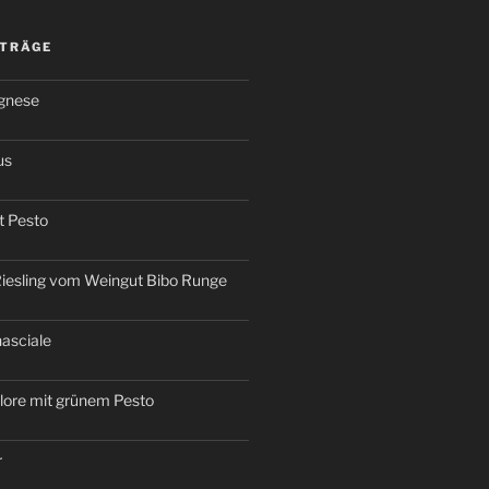
ITRÄGE
ognese
us
t Pesto
iesling vom Weingut Bibo Runge
nasciale
olore mit grünem Pesto
r