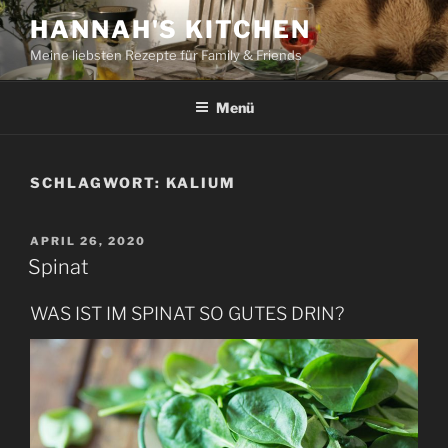
Zum
HANNAH'S KITCHEN
Inhalt
Meine liebsten Rezepte für Family & Friends
springen
Menü
SCHLAGWORT:
KALIUM
VERÖFFENTLICHT
APRIL 26, 2020
AM
Spinat
WAS IST IM SPINAT SO GUTES DRIN?