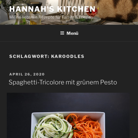
Zum
HANNAH'S KITCHEN
Inhalt
Meine liebsten Rezepte für Family & Friends
springen
Menü
SCHLAGWORT:
KAROODLES
VERÖFFENTLICHT
APRIL 26, 2020
AM
Spaghetti-Tricolore mit grünem Pesto