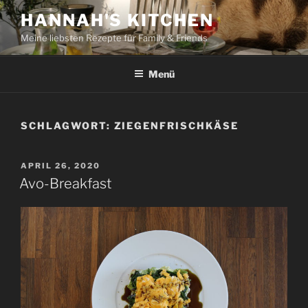
Zum
HANNAH'S KITCHEN
Inhalt
Meine liebsten Rezepte für Family & Friends
springen
Menü
SCHLAGWORT:
ZIEGENFRISCHKÄSE
VERÖFFENTLICHT
APRIL 26, 2020
AM
Avo-Breakfast